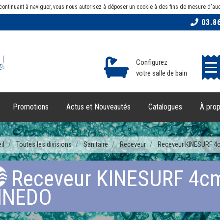
En continuant à naviguer, vous nous autorisez à déposer un cookie à des fins de mesure d'a
03.86
Configurez
votre salle de bain
Promotions
Actus et Nouveautés
Catalogues
À pro
il
Toutes les divisions
Sanitaire
Receveur
Receveur KINESURF 4
Receveur KINESURF 4cm
INEDO