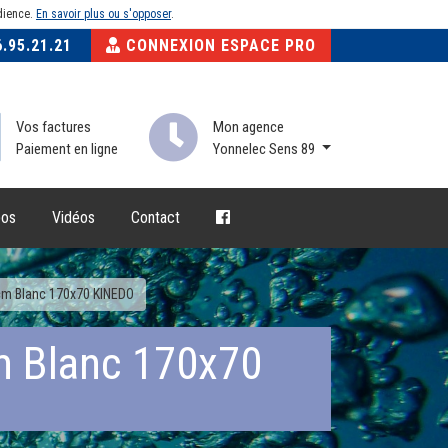
udience.
En savoir plus ou s'opposer
.
.95.21.21
CONNEXION ESPACE PRO
Vos factures
Mon agence
Paiement en ligne
Yonnelec Sens 89
pos
Vidéos
Contact
cm Blanc 170x70 KINEDO
 Blanc 170x70